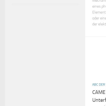
Mechanis
eines ph
Element 
oder ein
der elek
ABC DER
CAME 
Unterf