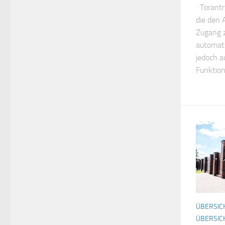
Torantri
die den 
Zugang 
automati
jedoch a
Funktion
ÜBERSIC
ÜBERSICH