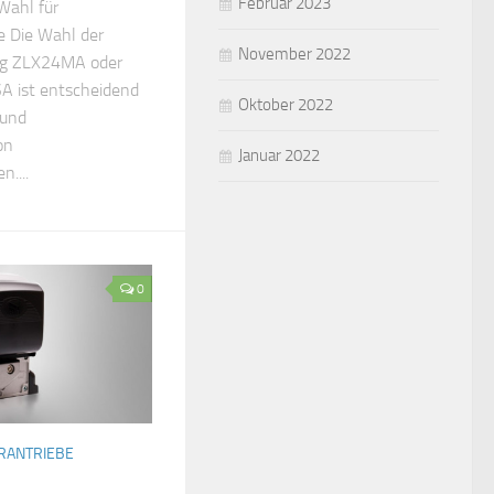
Februar 2023
Wahl für
 Die Wahl der
November 2022
ng ZLX24MA oder
 ist entscheidend
Oktober 2022
 und
on
Januar 2022
....
0
ORANTRIEBE