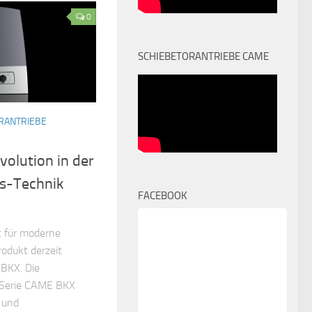
0
SCHIEBETORANTRIEBE CAME
ORANTRIEBE
olution in der
bs-Technik
FACEBOOK
 für moderne
rodukt derzeit
 BKX. Die
r Serie CAME BKX
e und