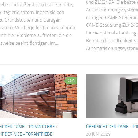
und ZLX24SA: Die beste 
ebe sind äußerst praktische Geräte,
Automatisierungssysteme
Alltag erleichtern, indem sie den
richtigen CAME Steueru
zu Grundstücken und Garagen
CAME Steuerung ZLX24SA
sieren. Wie bei jeder Technik können
für die optimale Leistung
uch hier Probleme auftreten, die die
Benutzerfreundlichkeit v
sweise beeinträchtigen. Im...
Automatisierungssystemen
0
HT DER CAME - TORANTRIEBE
/
ÜBERSICHT DER CAME - T
T DER NICE - TORANTRIEBE
28 JUN, 2024