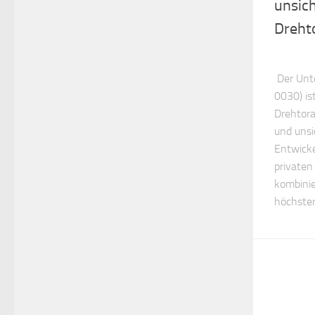
unsich
Dreht
Der Unt
0030) is
Drehtoran
und unsi
Entwicke
privaten
kombinie
höchster.