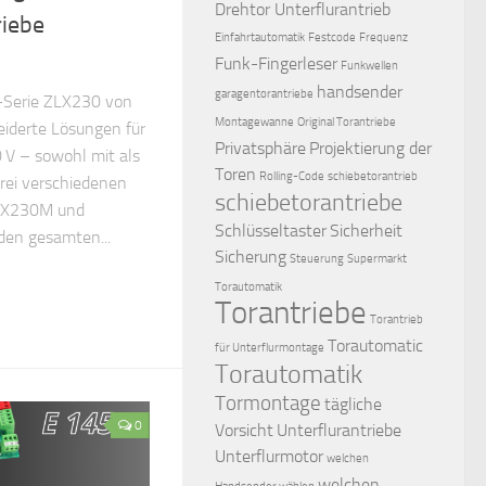
Drehtor Unterflurantrieb
iebe
Einfahrtautomatik
Festcode
Frequenz
Funk-Fingerleser
Funkwellen
handsender
garagentorantriebe
-Serie ZLX230 von
Montagewanne
Original Torantriebe
iderte Lösungen für
Privatsphäre
Projektierung der
0 V – sowohl mit als
Toren
Rolling-Code
schiebetorantrieb
rei verschiedenen
schiebetorantriebe
ZLX230M und
Schlüsseltaster
Sicherheit
en gesamten...
Sicherung
Steuerung
Supermarkt
Torautomatik
Torantriebe
Torantrieb
Torautomatic
für Unterflurmontage
Torautomatik
Tormontage
tägliche
0
Vorsicht
Unterflurantriebe
Unterflurmotor
welchen
welchen