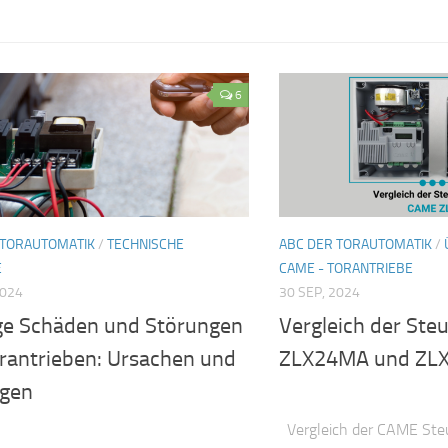
6
 TORAUTOMATIK
/
TECHNISCHE
ABC DER TORAUTOMATIK
/
E
CAME - TORANTRIEBE
2024
30 SEP, 2024
ge Schäden und Störungen
Vergleich der St
orantrieben: Ursachen und
ZLX24MA und ZL
gen
Vergleich der CAME St