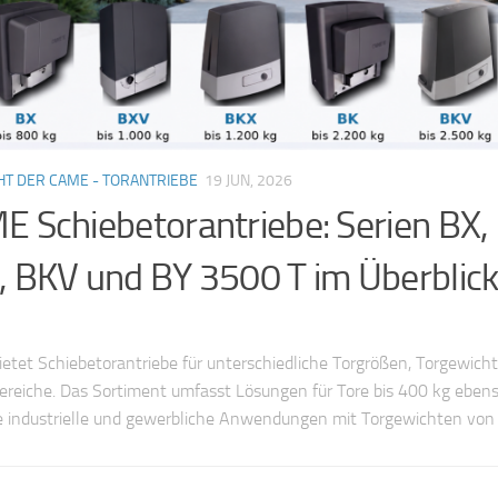
HT DER CAME - TORANTRIEBE
19 JUN, 2026
 Schiebetorantriebe: Serien BX,
 BKV und BY 3500 T im Überblic
tet Schiebetorantriebe für unterschiedliche Torgrößen, Torgewich
ereiche. Das Sortiment umfasst Lösungen für Tore bis 400 kg ebens
e industrielle und gewerbliche Anwendungen mit Torgewichten von b