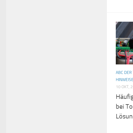
ABC DER
HINWEIS
10 OKT, 
Häufi
bei T
Lösun