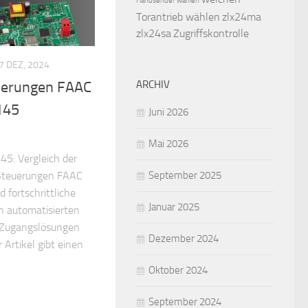
Handsender wählen
Torantrieb wählen
zlx24ma
zlx24sa
Zugriffskontrolle
7 DEZ, 2024
euerungen FAAC
ARCHIV
145
Juni 2026
Mai 2026
5: Vergleich der
Steuerungen FAAC
September 2025
fortschrittliche
Januar 2025
n automatisierten
 Zugangslösungen
Dezember 2024
 Artikel gibt einen
Oktober 2024
September 2024