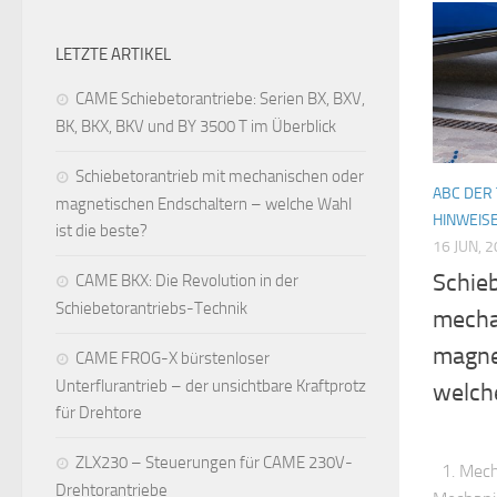
LETZTE ARTIKEL
CAME Schiebetorantriebe: Serien BX, BXV,
BK, BKX, BKV und BY 3500 T im Überblick
Schiebetorantrieb mit mechanischen oder
ABC DER
magnetischen Endschaltern – welche Wahl
HINWEIS
ist die beste?
16 JUN, 
Schie
CAME BKX: Die Revolution in der
Schiebetorantriebs-Technik
mecha
magne
CAME FROG-X bürstenloser
Unterflurantrieb – der unsichtbare Kraftprotz
welche
für Drehtore
ZLX230 – Steuerungen für CAME 230V-
1. Mech
Drehtorantriebe