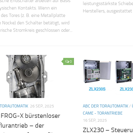
che Endschalter arbeiten auf Basis
leistungsstärkste Schieb
ysischen Kontakts. Wenn ein
Herstellers, ausgestattet 
des Tores (z. B. eine Metallplatte
e Nocke) den Schalter betätigt, wird
trische Stromkreis geschlossen oder...
0
 TORAUTOMATIK
26 SEP, 2025
ABC DER TORAUTOMATIK
/
CAME - TORANTRIEBE
FROG-X bürstenloser
16 SEP, 2025
lurantrieb – der
ZLX230 – Steuer