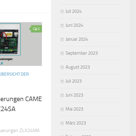
Juli 2024
Juni 2024
0
Januar 2024
September 2023
August 2023
ÜBERSICHT DER
Juli 2023
Juni 2023
euerungen CAME
X24SA
Mai 2023
März 2023
euerungen ZLX24MA