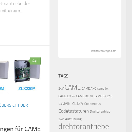
etorantriebe des
mit einem...
liveherechicago.com
0
TAGS
CAME
24V
CAME AXO
came bx
CAME BX 74
CAME BX 78
CAME BX 246
CAME ZLJ24
Codemodus
ÜBERSICHT DER
Codetastaturen
Drehtorantrieb
24V-Ausführung
drehtorantriebe
ungen für CAME