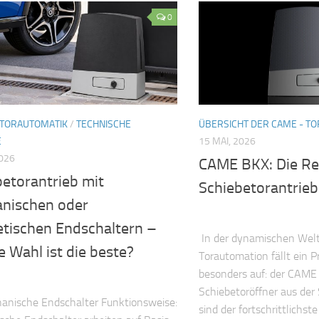
0
 TORAUTOMATIK
/
TECHNISCHE
ÜBERSICHT DER CAME - T
E
15 MAI, 2026
2026
CAME BKX: Die Rev
betorantrieb mit
Schiebetorantrie
nischen oder
tischen Endschaltern –
In der dynamischen Welt
 Wahl ist die beste?
Torautomation fällt ein P
besonders auf: der CAME
Schiebetoröffner aus de
anische Endschalter Funktionsweise:
sind der fortschrittlichst