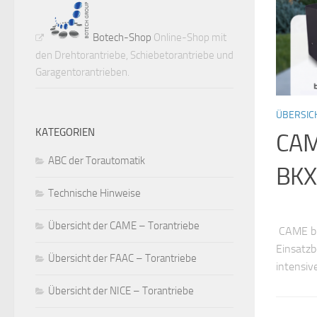
Botech-Shop
Online-Shop mit
den Drehtorantriebe, Schiebetorantriebe und
Garagentorantrieben.
ÜBERSIC
KATEGORIEN
CAME
ABC der Torautomatik
BKX,
Technische Hinweise
Übersicht der CAME – Torantriebe
CAME bie
Einsatzb
Übersicht der FAAC – Torantriebe
intensiv
Übersicht der NICE – Torantriebe