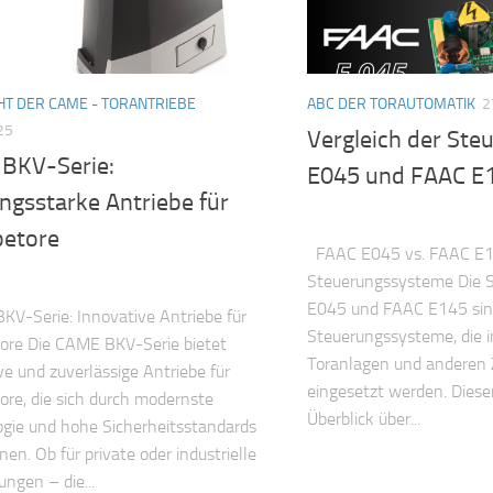
HT DER CAME - TORANTRIEBE
ABC DER TORAUTOMATIK
2
25
Vergleich der St
BKV-Serie:
E045 und FAAC E
ngsstarke Antriebe für
betore
FAAC E045 vs. FAAC E14
Steuerungssysteme Die 
E045 und FAAC E145 sind 
-Serie: Innovative Antriebe für
Steuerungssysteme, die i
ore Die CAME BKV-Serie bietet
Toranlagen und anderen
ve und zuverlässige Antriebe für
eingesetzt werden. Dieser
ore, die sich durch modernste
Überblick über...
gie und hohe Sicherheitsstandards
nen. Ob für private oder industrielle
gen – die...