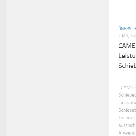
ÜBERSIC
7 JAN, 20
CAME 
Leistu
Schie
CAME BKV
Schiebet
innovati
Schiebet
Technolo
auszeich
Anwendun