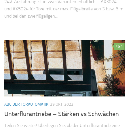
24V-Ausführung ist in zwei Varianten erhältlich – AX3024
und AX5024 für Tore mit der max. Flügelbreite von 3 bzw. 5 m
und bei den zweiflügeligen...
1
ABC DER TORAUTOMATIK
29 OKT, 2022
Unterflurantriebe – Stärken vs Schwächen
Teilen Sie weiter! Überlegen Sie, ob der Unterflurantrieb eine