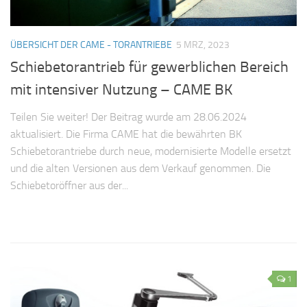
ÜBERSICHT DER CAME - TORANTRIEBE
5 MRZ, 2023
Schiebetorantrieb für gewerblichen Bereich
mit intensiver Nutzung – CAME BK
Teilen Sie weiter! Der Beitrag wurde am 28.06.2024
aktualisiert. Die Firma CAME hat die bewährten BK
Schiebetorantriebe durch neue, modernisierte Modelle ersetzt
und die alten Versionen aus dem Verkauf genommen. Die
Schiebetoröffner aus der...
1