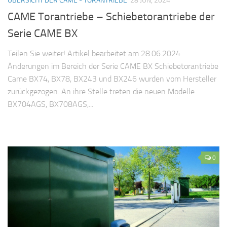
ÜBERSICHT DER CAME - TORANTRIEBE
28 JUN, 2024
CAME Torantriebe – Schiebetorantriebe der
Serie CAME BX
Teilen Sie weiter! Artikel bearbeitet am 28.06.2024
Änderungen im Bereich der Serie CAME BX Schiebetorantriebe
Came BX74, BX78, BX243 und BX246 wurden vom Hersteller
zurückgezogen. An ihre Stelle treten die neuen Modelle
BX704AGS, BX708AGS,...
0