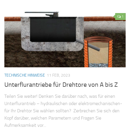
1
TECHNISCHE HINWEISE
11 FEB, 2023
Unterflurantriebe für Drehtore von A bis Z
Teilen Sie weiter! Denken Sie darüber nach, was für einen
Unterflurantrieb – hydraulischen oder elektromechanischen-
für Ihr Drehtor Sie wählen sollten? Zerbrechen Sie sich den
Kopf darüber, welchen Parametern und Fragen Sie
Aufmerksamkeit vor...