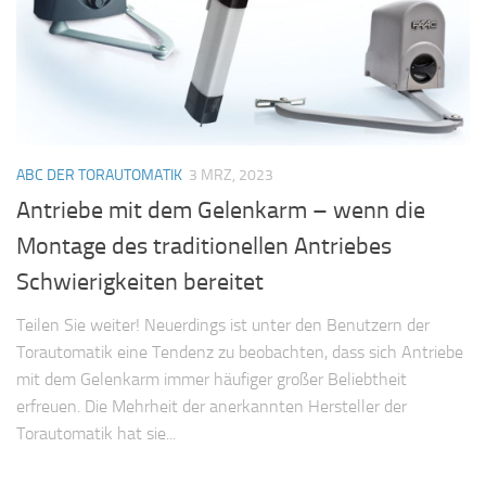
ABC DER TORAUTOMATIK
3 MRZ, 2023
Antriebe mit dem Gelenkarm – wenn die
Montage des traditionellen Antriebes
Schwierigkeiten bereitet
Teilen Sie weiter! Neuerdings ist unter den Benutzern der
Torautomatik eine Tendenz zu beobachten, dass sich Antriebe
mit dem Gelenkarm immer häufiger großer Beliebtheit
erfreuen. Die Mehrheit der anerkannten Hersteller der
Torautomatik hat sie...