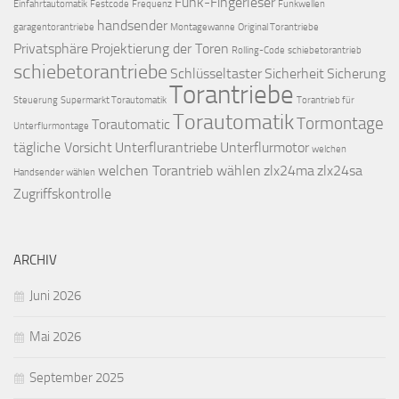
Funk-Fingerleser
Einfahrtautomatik
Festcode
Frequenz
Funkwellen
handsender
garagentorantriebe
Montagewanne
Original Torantriebe
Privatsphäre
Projektierung der Toren
Rolling-Code
schiebetorantrieb
schiebetorantriebe
Schlüsseltaster
Sicherheit
Sicherung
Torantriebe
Steuerung
Supermarkt Torautomatik
Torantrieb für
Torautomatik
Tormontage
Torautomatic
Unterflurmontage
tägliche Vorsicht
Unterflurantriebe
Unterflurmotor
welchen
welchen Torantrieb wählen
zlx24ma
zlx24sa
Handsender wählen
Zugriffskontrolle
ARCHIV
Juni 2026
Mai 2026
September 2025