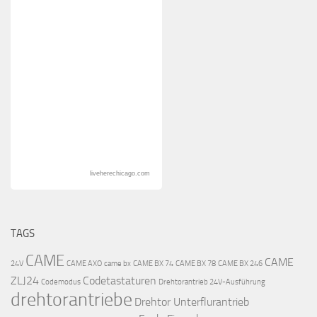
liveherechicago.com
TAGS
CAME
CAME
24V
CAME AXO
came bx
CAME BX 74
CAME BX 78
CAME BX 246
ZLJ24
Codetastaturen
Codemodus
Drehtorantrieb 24V-Ausführung
drehtorantriebe
Drehtor Unterflurantrieb