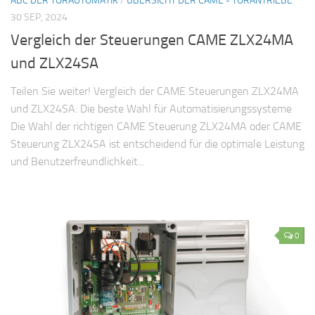
ABC DER TORAUTOMATIK
/
ÜBERSICHT DER CAME - TORANTRIEBE
30 SEP, 2024
Vergleich der Steuerungen CAME ZLX24MA
und ZLX24SA
Teilen Sie weiter! Vergleich der CAME Steuerungen ZLX24MA
und ZLX24SA: Die beste Wahl für Automatisierungssysteme
Die Wahl der richtigen CAME Steuerung ZLX24MA oder CAME
Steuerung ZLX24SA ist entscheidend für die optimale Leistung
und Benutzerfreundlichkeit...
0