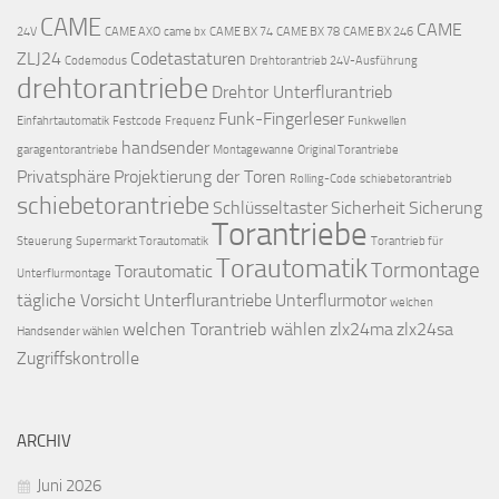
CAME
CAME
24V
CAME AXO
came bx
CAME BX 74
CAME BX 78
CAME BX 246
ZLJ24
Codetastaturen
Codemodus
Drehtorantrieb 24V-Ausführung
drehtorantriebe
Drehtor Unterflurantrieb
Funk-Fingerleser
Einfahrtautomatik
Festcode
Frequenz
Funkwellen
handsender
garagentorantriebe
Montagewanne
Original Torantriebe
Privatsphäre
Projektierung der Toren
Rolling-Code
schiebetorantrieb
schiebetorantriebe
Schlüsseltaster
Sicherheit
Sicherung
Torantriebe
Steuerung
Supermarkt Torautomatik
Torantrieb für
Torautomatik
Tormontage
Torautomatic
Unterflurmontage
tägliche Vorsicht
Unterflurantriebe
Unterflurmotor
welchen
welchen Torantrieb wählen
zlx24ma
zlx24sa
Handsender wählen
Zugriffskontrolle
ARCHIV
Juni 2026