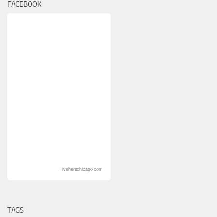
FACEBOOK
liveherechicago.com
TAGS