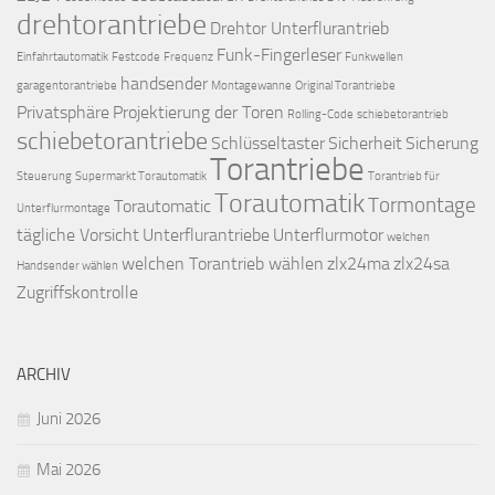
drehtorantriebe
Drehtor Unterflurantrieb
Funk-Fingerleser
Einfahrtautomatik
Festcode
Frequenz
Funkwellen
handsender
garagentorantriebe
Montagewanne
Original Torantriebe
Privatsphäre
Projektierung der Toren
Rolling-Code
schiebetorantrieb
schiebetorantriebe
Schlüsseltaster
Sicherheit
Sicherung
Torantriebe
Steuerung
Supermarkt Torautomatik
Torantrieb für
Torautomatik
Tormontage
Torautomatic
Unterflurmontage
tägliche Vorsicht
Unterflurantriebe
Unterflurmotor
welchen
welchen Torantrieb wählen
zlx24ma
zlx24sa
Handsender wählen
Zugriffskontrolle
ARCHIV
Juni 2026
Mai 2026