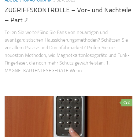
ABC DER TORAUTOMATIK
3 SEP, 2023
ZUGRIFFSKONTROLLE – Vor- und Nachteile
– Part 2
Teilen Sie weiter!Sind Sie Fans von neuartigen und
avantgardistischen Haussicherungsmethoden? Schätzen Sie
vor allem Präzise und Durchführbarkeit? Prüfen Sie die
neuesten Methoden, wie Magnetkartenlesegeräte und Funk-
Fingerleser, die noch mehr Schutz gewährleisten. 1.
MAGNETKARTENLESEGERÄTE Wenn...
0