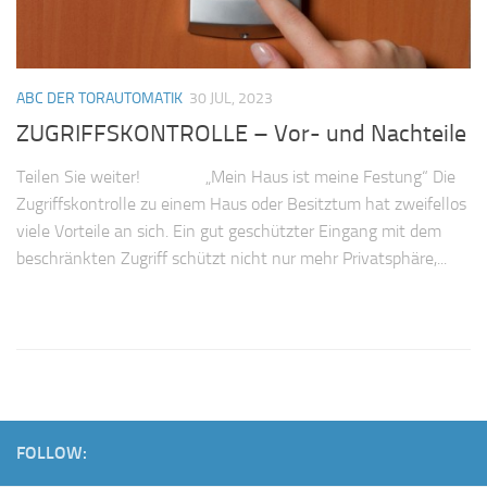
ABC DER TORAUTOMATIK
30 JUL, 2023
ZUGRIFFSKONTROLLE – Vor- und Nachteile
Teilen Sie weiter! „Mein Haus ist meine Festung“ Die
Zugriffskontrolle zu einem Haus oder Besitztum hat zweifellos
viele Vorteile an sich. Ein gut geschützter Eingang mit dem
beschränkten Zugriff schützt nicht nur mehr Privatsphäre,...
FOLLOW: