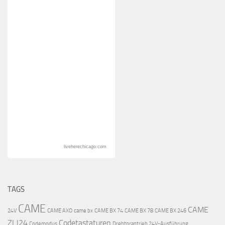
liveherechicago.com
TAGS
CAME
CAME
24V
CAME AXO
came bx
CAME BX 74
CAME BX 78
CAME BX 246
ZLJ24
Codetastaturen
Codemodus
Drehtorantrieb 24V-Ausführung