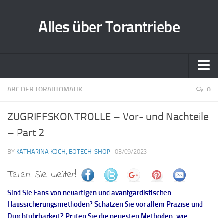
Alles über Torantriebe
Home
ABC DER TORAUTOMATIK
0
Zusammenarbeit
ZUGRIFFSKONTROLLE – Vor- und Nachteile
Kontakt
– Part 2
BY
KATHARINA KOCH, BOTECH-SHOP
· 03/09/2023
Teilen Sie weiter!
Sind Sie Fans von neuartigen und avantgardistischen
Haussicherungsmethoden? Schätzen Sie vor allem Präzise und
Durchführbarkeit? Prüfen Sie die neuesten Methoden, wie