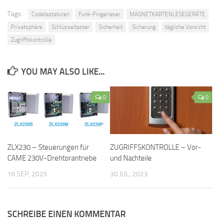
Tags:
Codetastaturen
Funk-Fingerleser
MAGNETKARTENLESEGERÄTE
Privatsphäre
Schlüsseltaster
Sicherheit
Sicherung
tägliche Vorsicht
Zugriffskontrolle
YOU MAY ALSO LIKE...
0
0
ZLX230 – Steuerungen für
ZUGRIFFSKONTROLLE – Vor-
CAME 230V-Drehtorantriebe
und Nachteile
16 SEP, 2025
30 JUL, 2023
SCHREIBE EINEN KOMMENTAR