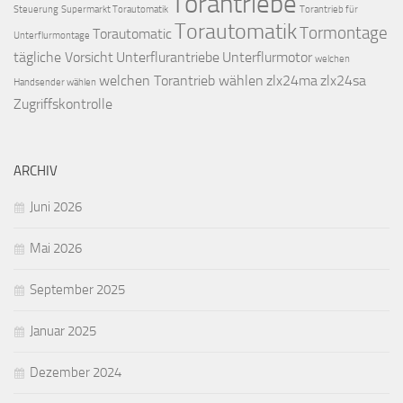
Torantriebe
Steuerung
Supermarkt Torautomatik
Torantrieb für
Torautomatik
Tormontage
Torautomatic
Unterflurmontage
tägliche Vorsicht
Unterflurantriebe
Unterflurmotor
welchen
welchen Torantrieb wählen
zlx24ma
zlx24sa
Handsender wählen
Zugriffskontrolle
ARCHIV
Juni 2026
Mai 2026
September 2025
Januar 2025
Dezember 2024