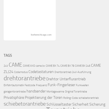
liveherechicago.com
TAGS
CAME
CAME
24V
CAME AXO
came bx
CAME BX 74
CAME BX 78
CAME BX 246
ZLJ24
Codetastaturen
Codemodus
Drehtorantrieb 24V-Ausführung
drehtorantriebe
Drehtor Unterflurantrieb
Funk-Fingerleser
Einfahrtautomatik
Festcode
Frequenz
Funkwellen
handsender
garagentorantriebe
Montagewanne
Original Torantriebe
Privatsphäre
Projektierung der Toren
Rolling-Code
schiebetorantrieb
schiebetorantriebe
Schlüsseltaster
Sicherheit
Sicherung