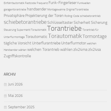
Funk-Fingerleser
Einfahrtautomatik
Festcode
Frequenz
Funkwellen
handsender
garagentorantriebe
Montagewanne
Original Torantriebe
Privatsphäre
Projektierung der Toren
Rolling-Code
schiebetorantrieb
schiebetorantriebe
Schlüsseltaster
Sicherheit
Sicherung
Torantriebe
Steuerung
Supermarkt Torautomatik
Torantrieb für
Torautomatik
Tormontage
Torautomatic
Unterflurmontage
tägliche Vorsicht
Unterflurantriebe
Unterflurmotor
welchen
welchen Torantrieb wählen
zlx24ma
zlx24sa
Handsender wählen
Zugriffskontrolle
ARCHIV
Juni 2026
Mai 2026
September 2025