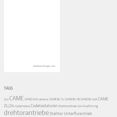
liveherechicago.com
TAGS
CAME
CAME
24V
CAME AXO
came bx
CAME BX 74
CAME BX 78
CAME BX 246
ZLJ24
Codetastaturen
Codemodus
Drehtorantrieb 24V-Ausführung
drehtorantriebe
Drehtor Unterflurantrieb