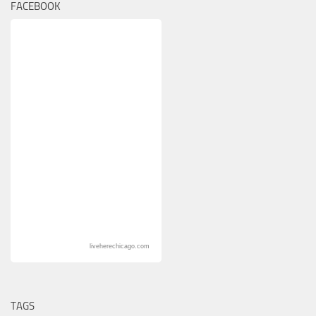
FACEBOOK
liveherechicago.com
TAGS