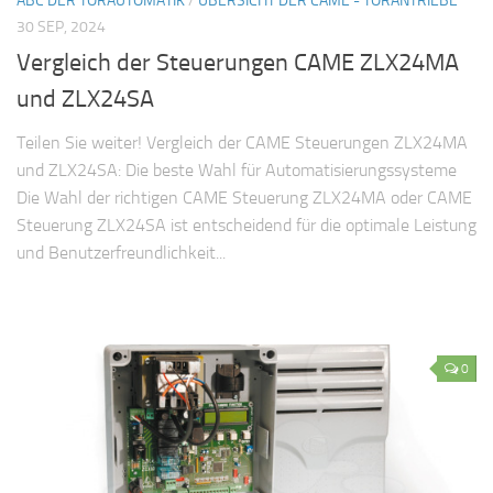
ABC DER TORAUTOMATIK
/
ÜBERSICHT DER CAME - TORANTRIEBE
30 SEP, 2024
Vergleich der Steuerungen CAME ZLX24MA
und ZLX24SA
Teilen Sie weiter! Vergleich der CAME Steuerungen ZLX24MA
und ZLX24SA: Die beste Wahl für Automatisierungssysteme
Die Wahl der richtigen CAME Steuerung ZLX24MA oder CAME
Steuerung ZLX24SA ist entscheidend für die optimale Leistung
und Benutzerfreundlichkeit...
0