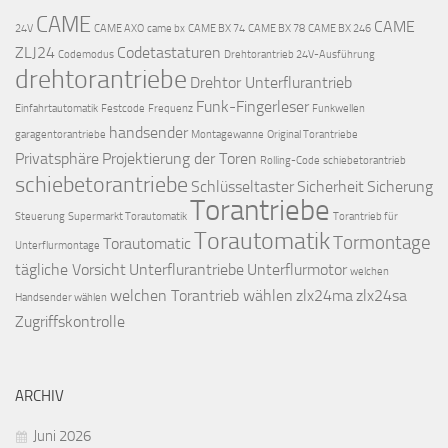
CAME
CAME
24V
CAME AXO
came bx
CAME BX 74
CAME BX 78
CAME BX 246
ZLJ24
Codetastaturen
Codemodus
Drehtorantrieb 24V-Ausführung
drehtorantriebe
Drehtor Unterflurantrieb
Funk-Fingerleser
Einfahrtautomatik
Festcode
Frequenz
Funkwellen
handsender
garagentorantriebe
Montagewanne
Original Torantriebe
Privatsphäre
Projektierung der Toren
Rolling-Code
schiebetorantrieb
schiebetorantriebe
Schlüsseltaster
Sicherheit
Sicherung
Torantriebe
Steuerung
Supermarkt Torautomatik
Torantrieb für
Torautomatik
Tormontage
Torautomatic
Unterflurmontage
tägliche Vorsicht
Unterflurantriebe
Unterflurmotor
welchen
welchen Torantrieb wählen
zlx24ma
zlx24sa
Handsender wählen
Zugriffskontrolle
ARCHIV
Juni 2026