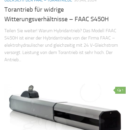
ÜBERSICHT DER FAAC – TORANTRIEBE
30 JAN, 2024
Torantrieb für widrige
Witterungsverhältnisse – FAAC S450H
Teilen Sie weiter! Warum Hybridantrieb? Das Modell FAAC
S450H ist einer der Hybridantriebe von der Firma FAAC –
elektrohydraulischer und gleichzeitig mit 24 V-Gleichstrom
versorgt. Leistung von dem Torantrieb ist sehr hoch. Der
Antrieb...
1