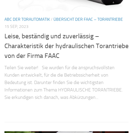
ABC DER TORAUTOMATIK
/
ÜBERSICHT DER FAAC – TORANTRIEBE
15 SEP, 2023
Leise, beständig und zuverlässig –
Charakteristik der hydraulischen Torantriebe
von der Firma FAAC
Teilen Sie weiter! Sie wurden für die anspruchsvollsten
Kunden entwickelt, für die die Betriebssicherheit von
Bedeutung ist. Darunter finden Sie die wichtigsten
Informationen zum Thema HYDRAULISCHE TORANTRIEBE.
Sie erkundigen sich danach, was Abkürzungen...