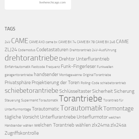
liveherechicago.com
TAGS
CAME
CAME
24V
CAME AXO
came bx
CAME BX 74
CAME BX 78
CAME BX 246
ZLJ24
Codetastaturen
Codemodus
Drehtorantrieb 24V-Ausführung
drehtorantriebe
Drehtor Unterflurantrieb
Funk-Fingerleser
Einfahrtautomatik
Festcode
Frequenz
Funkwellen
handsender
garagentorantriebe
Montagewanne
Original Torantriebe
Privatsphäre
Projektierung der Toren
Rolling-Code
schiebetorantrieb
schiebetorantriebe
Schlüsseltaster
Sicherheit
Sicherung
Torantriebe
Steuerung
Supermarkt Torautomatik
Torantrieb für
Torautomatik
Tormontage
Torautomatic
Unterflurmontage
tägliche Vorsicht
Unterflurantriebe
Unterflurmotor
welchen
welchen Torantrieb wählen
zlx24ma
zlx24sa
Handsender wählen
Zugriffskontrolle