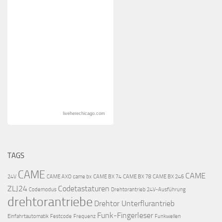
liveherechicago.com
TAGS
CAME
CAME
24V
CAME AXO
came bx
CAME BX 74
CAME BX 78
CAME BX 246
ZLJ24
Codetastaturen
Codemodus
Drehtorantrieb 24V-Ausführung
drehtorantriebe
Drehtor Unterflurantrieb
Funk-Fingerleser
Einfahrtautomatik
Festcode
Frequenz
Funkwellen