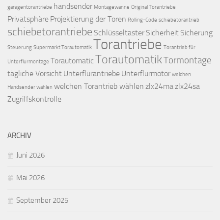
handsender
garagentorantriebe
Montagewanne
Original Torantriebe
Privatsphäre
Projektierung der Toren
Rolling-Code
schiebetorantrieb
schiebetorantriebe
Schlüsseltaster
Sicherheit
Sicherung
Torantriebe
Steuerung
Supermarkt Torautomatik
Torantrieb für
Torautomatik
Tormontage
Torautomatic
Unterflurmontage
tägliche Vorsicht
Unterflurantriebe
Unterflurmotor
welchen
welchen Torantrieb wählen
zlx24ma
zlx24sa
Handsender wählen
Zugriffskontrolle
ARCHIV
Juni 2026
Mai 2026
September 2025