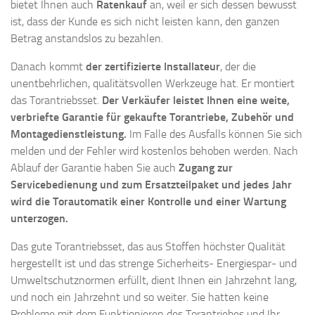
bietet Ihnen auch
Ratenkauf
an, weil er sich dessen bewusst
ist, dass der Kunde es sich nicht leisten kann, den ganzen
Betrag anstandslos zu bezahlen.
Danach kommt
der zertifizierte Installateur
, der die
unentbehrlichen, qualitätsvollen Werkzeuge hat. Er montiert
das Torantriebsset.
Der Verkäufer leistet Ihnen eine weite,
verbriefte Garantie für gekaufte Torantriebe, Zubehör und
Montagedienstleistung.
Im Falle des Ausfalls können Sie sich
melden und der Fehler wird kostenlos behoben werden. Nach
Ablauf der Garantie haben Sie auch
Zugang zur
Servicebedienung und zum Ersatzteilpaket und jedes Jahr
wird die Torautomatik einer Kontrolle und einer Wartung
unterzogen.
Das gute Torantriebsset, das aus Stoffen höchster Qualität
hergestellt ist und das strenge Sicherheits- Energiespar- und
Umweltschutznormen erfüllt, dient Ihnen ein Jahrzehnt lang,
und noch ein Jahrzehnt und so weiter. Sie hatten keine
Probleme mit dem Funktionieren des Torantriebes und Ihr