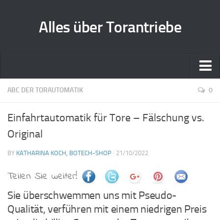
Alles über Torantriebe
Home
ABC DER TORAUTOMATIK
0
Zusammenarbeit
Einfahrtautomatik für Tore – Fälschung vs.
Kontakt
Original
BY
KATHARINA KOCH, BOTECH-SHOP
· 21/10/2022
Teilen Sie weiter!
Sie überschwemmen uns mit Pseudo-
Qualität, verführen mit einem niedrigen Preis