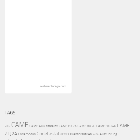
liveherechicago.com
TAGS
CAME
CAME
24V
CAME AXO
came bx
CAME BX 74
CAME BX 78
CAME BX 246
ZLJ24
Codetastaturen
Codemodus
Drehtorantrieb 24V-Ausführung