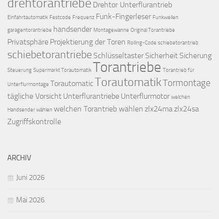
drehtorantriebe
Drehtor Unterflurantrieb
Funk-Fingerleser
Einfahrtautomatik
Festcode
Frequenz
Funkwellen
handsender
garagentorantriebe
Montagewanne
Original Torantriebe
Privatsphäre
Projektierung der Toren
Rolling-Code
schiebetorantrieb
schiebetorantriebe
Schlüsseltaster
Sicherheit
Sicherung
Torantriebe
Steuerung
Supermarkt Torautomatik
Torantrieb für
Torautomatik
Tormontage
Torautomatic
Unterflurmontage
tägliche Vorsicht
Unterflurantriebe
Unterflurmotor
welchen
welchen Torantrieb wählen
zlx24ma
zlx24sa
Handsender wählen
Zugriffskontrolle
ARCHIV
Juni 2026
Mai 2026