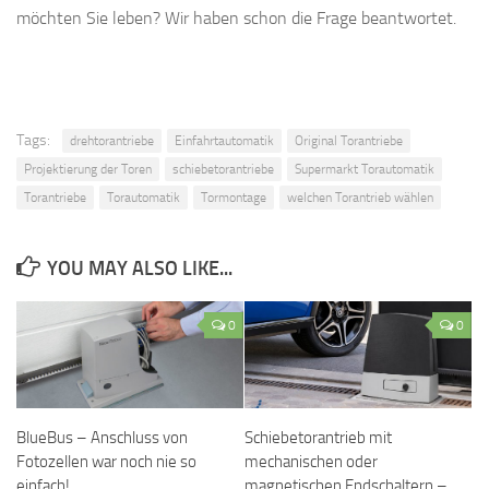
möchten Sie leben? Wir haben schon die Frage beantwortet.
Tags:
drehtorantriebe
Einfahrtautomatik
Original Torantriebe
Projektierung der Toren
schiebetorantriebe
Supermarkt Torautomatik
Torantriebe
Torautomatik
Tormontage
welchen Torantrieb wählen
YOU MAY ALSO LIKE...
0
0
BlueBus – Anschluss von
Schiebetorantrieb mit
Fotozellen war noch nie so
mechanischen oder
einfach!
magnetischen Endschaltern –