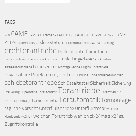
TAGS
CAME
CAME
24V
CAME AXO
came bx
CAME BX 74
CAME BX 78
CAME BX 246
ZLJ24
Codetastaturen
Codemodus
Drehtorantrieb 24V-Ausführung
drehtorantriebe
Drehtor Unterflurantrieb
Funk-Fingerleser
Einfahrtautomatik
Festcode
Frequenz
Funkwellen
handsender
garagentorantriebe
Montagewanne
Original Torantriebe
Privatsphäre
Projektierung der Toren
Rolling-Code
schiebetorantrieb
schiebetorantriebe
Schlüsseltaster
Sicherheit
Sicherung
Torantriebe
Steuerung
Supermarkt Torautomatik
Torantrieb für
Torautomatik
Tormontage
Torautomatic
Unterflurmontage
tägliche Vorsicht
Unterflurantriebe
Unterflurmotor
welchen
welchen Torantrieb wählen
zlx24ma
zlx24sa
Handsender wählen
Zugriffskontrolle