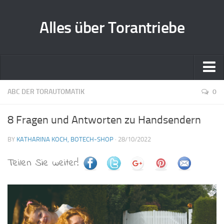
Alles über Torantriebe
Home
ABC DER TORAUTOMATIK
0
Zusammenarbeit
8 Fragen und Antworten zu Handsendern
Kontakt
BY
KATHARINA KOCH, BOTECH-SHOP
· 28/10/2022
Teilen Sie weiter!