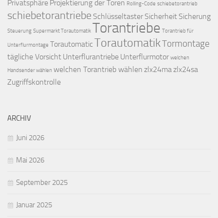
Privatsphäre
Projektierung der Toren
Rolling-Code
schiebetorantrieb
schiebetorantriebe
Schlüsseltaster
Sicherheit
Sicherung
Torantriebe
Steuerung
Supermarkt Torautomatik
Torantrieb für
Torautomatik
Tormontage
Torautomatic
Unterflurmontage
tägliche Vorsicht
Unterflurantriebe
Unterflurmotor
welchen
welchen Torantrieb wählen
zlx24ma
zlx24sa
Handsender wählen
Zugriffskontrolle
ARCHIV
Juni 2026
Mai 2026
September 2025
Januar 2025