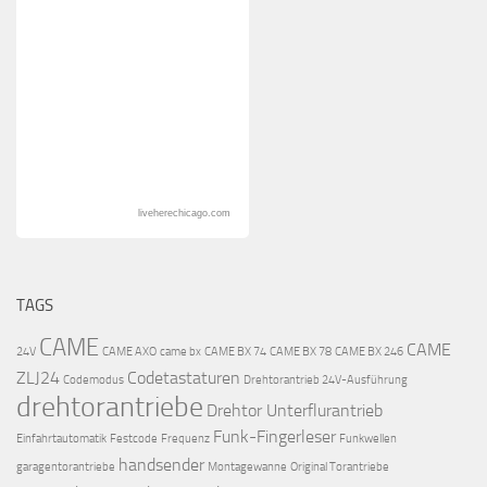
liveherechicago.com
TAGS
CAME
CAME
24V
CAME AXO
came bx
CAME BX 74
CAME BX 78
CAME BX 246
ZLJ24
Codetastaturen
Codemodus
Drehtorantrieb 24V-Ausführung
drehtorantriebe
Drehtor Unterflurantrieb
Funk-Fingerleser
Einfahrtautomatik
Festcode
Frequenz
Funkwellen
handsender
garagentorantriebe
Montagewanne
Original Torantriebe