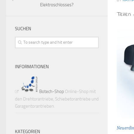
Elektroschlosses?
Teilen 
SUCHEN
INFORMATIONEN
Botech-Shop
Online-Shop mit
den Drehtorantriebe, Schiebetorantriebe und
Garagentorantrieben.
Neuerdin
KATEGORIEN