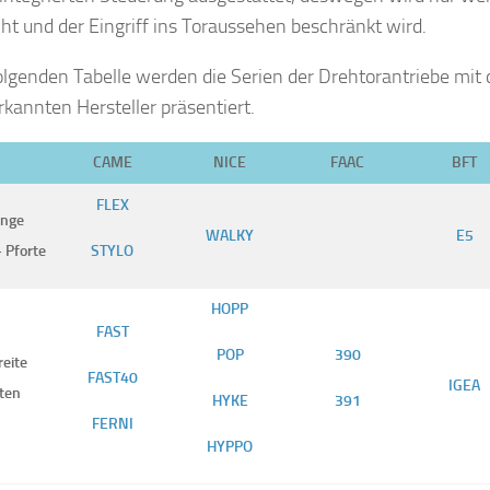
ht und der Eingriff ins Toraussehen beschränkt wird.
folgenden Tabelle werden die Serien der Drehtorantriebe mi
rkannten Hersteller präsentiert.
CAME
NICE
FAAC
BFT
FLEX
enge
WALKY
E5
 Pforte
STYLO
HOP
P
FAST
POP
390
reite
FAST40
IGEA
ten
HYKE
391
FERNI
HYPPO