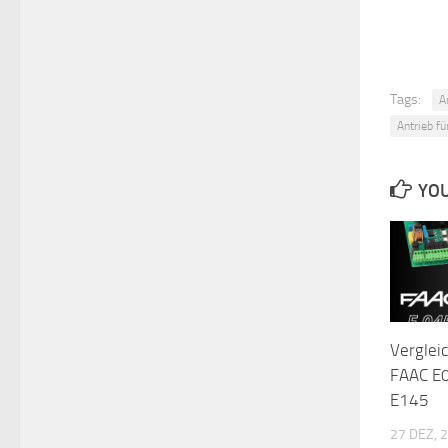
Tags:
A
Antrieb fü
YOU
Verglei
FAAC E
E145
27 DEZ, 