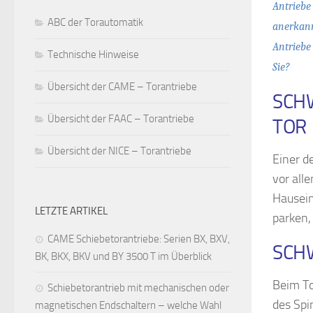
Antriebe
ABC der Torautomatik
anerkann
Antriebe
Technische Hinweise
Sie?
Übersicht der CAME – Torantriebe
SCHW
Übersicht der FAAC – Torantriebe
TOR
Übersicht der NICE – Torantriebe
Einer d
vor all
Hausein
LETZTE ARTIKEL
parken,
CAME Schiebetorantriebe: Serien BX, BXV,
SCHW
BK, BKX, BKV und BY 3500 T im Überblick
Beim T
Schiebetorantrieb mit mechanischen oder
des Spi
magnetischen Endschaltern – welche Wahl