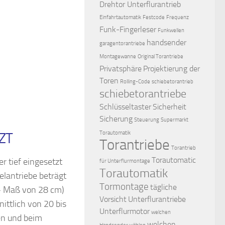
Drehtor Unterflurantrieb
Einfahrtautomatik
Festcode
Frequenz
Funk-Fingerleser
Funkwellen
handsender
garagentorantriebe
Montagewanne
Original Torantriebe
Privatsphäre
Projektierung der
Toren
Rolling-Code
schiebetorantrieb
schiebetorantriebe
Schlüsseltaster
Sicherheit
Sicherung
Steuerung
Supermarkt
Torautomatik
ZT
Torantriebe
Torantrieb
Torautomatic
r tief eingesetzt
für Unterflurmontage
Torautomatik
lantriebe beträgt
Tormontage
tägliche
 Maß von 28 cm)
Vorsicht
Unterflurantriebe
ttlich von 20 bis
Unterflurmotor
welchen
en und beim
welchen