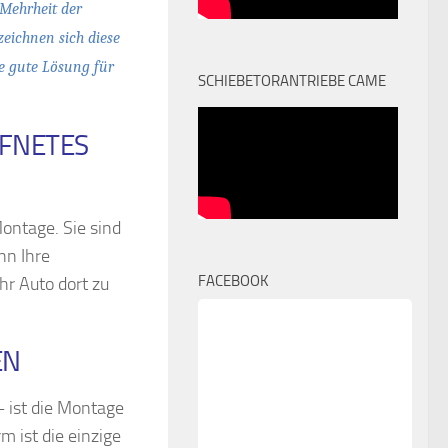
 Mehrheit der
eichnen sich diese
ne gute Lösung für
SCHIEBETORANTRIEBE CAME
FFNETES
Montage. Sie sind
nn Ihre
FACEBOOK
hr Auto dort zu
EN
 ist die Montage
 ist die einzige