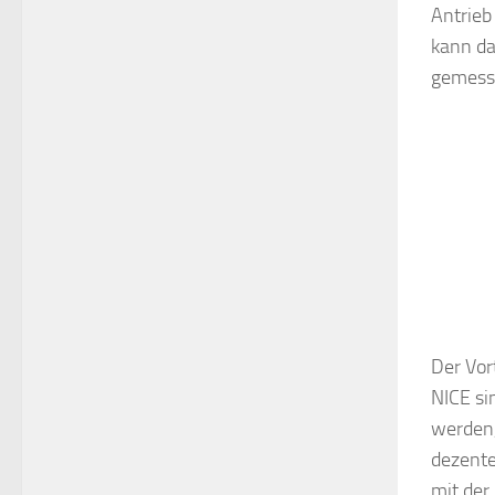
Antrie
kann da
gemess
Der Vor
NICE si
werden,
dezente
mit der