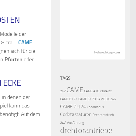
OSTEN
 Modelle der
s 8 cm –
CAME
nen sich für die
liveherechicago.com
on
Pforten
oder
TAGS
N ECKE
CAME
24V
CAME AXO
came bx
 in denen der
CAME BX 74
CAME BX 78
CAME BX 246
piel kann das
CAME ZLJ24
Codemodus
benötigt. Auf dem
Codetastaturen
Drehtorantrieb
24V-Ausführung
drehtorantriebe