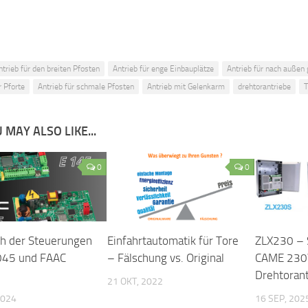
ntrieb für den breiten Pfosten
Antrieb für enge Einbauplätze
Antrieb für nach außen 
r Pforte
Antrieb für schmale Pfosten
Antrieb mit Gelenkarm
drehtorantriebe
T
 MAY ALSO LIKE...
0
0
ch der Steuerungen
Einfahrtautomatik für Tore
ZLX230 – 
045 und FAAC
– Fälschung vs. Original
CAME 230
Drehtoran
21 OKT, 2022
2024
16 SEP, 202