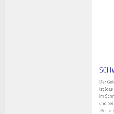
SCHW
Der Gel
ist (da
im Schn
und bei
35 cm.