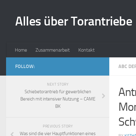
Alles über Torantriebe
Home
Zusammenarbeit
Kontakt
FOLLOW:
ABC DE
NEXT STORY
Ant
Schiebetorantrieb für gewerblichen
Bereich mit intensiver Nutzung – CAME
Mon
BK
Sch
PREVIOUS STORY
Was sind die vier Hauptfunktionen eines
BY
KATHA