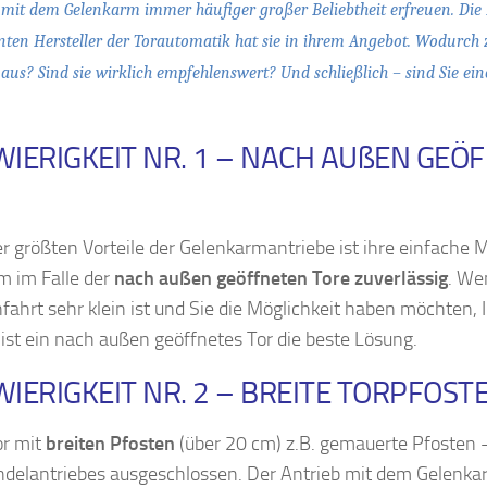
 mit dem Gelenkarm immer häufiger großer Beliebtheit erfreuen. Die
ten Hersteller der Torautomatik hat sie in ihrem Angebot. Wodurch z
 aus? Sind sie wirklich empfehlenswert? Und schließlich – sind Sie ei
IERIGKEIT NR. 1 – NACH AUßEN GEÖ
er größten Vorteile der Gelenkarmantriebe ist ihre einfache 
em im Falle der
nach außen geöffneten Tore zuverlässig
. We
fahrt sehr klein ist und Sie die Möglichkeit haben möchten, I
 ist ein nach außen geöffnetes Tor die beste Lösung.
IERIGKEIT NR. 2 – BREITE TORPFOST
or mit
breiten Pfosten
(über 20 cm) z.B. gemauerte Pfosten –
ndelantriebes ausgeschlossen. Der Antrieb mit dem Gelenkarm