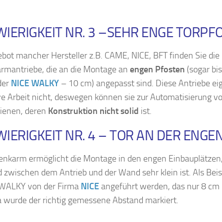
IERIGKEIT NR. 3 –SEHR ENGE TORPF
bot mancher Hersteller z.B. CAME, NICE, BFT finden Sie die
rmantriebe, die an die Montage an
engen Pfosten
(sogar bi
er
NICE WALKY
– 10 cm) angepasst sind. Diese Antriebe eig
ve Arbeit nicht, deswegen können sie zur Automatisierung v
ienen, deren
Konstruktion nicht solid
ist.
IERIGKEIT NR. 4 – TOR AN DER ENGE
enkarm ermöglicht die Montage in den engen Einbauplätzen,
 zwischen dem Antrieb und der Wand sehr klein ist. Als Beis
 WALKY von der Firma
NICE
angeführt werden, das nur 8 cm 
wurde der richtig gemessene Abstand markiert.