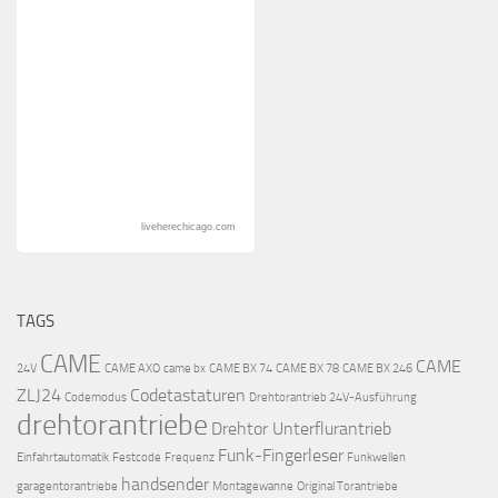
liveherechicago.com
TAGS
CAME
CAME
24V
CAME AXO
came bx
CAME BX 74
CAME BX 78
CAME BX 246
ZLJ24
Codetastaturen
Codemodus
Drehtorantrieb 24V-Ausführung
drehtorantriebe
Drehtor Unterflurantrieb
Funk-Fingerleser
Einfahrtautomatik
Festcode
Frequenz
Funkwellen
handsender
garagentorantriebe
Montagewanne
Original Torantriebe