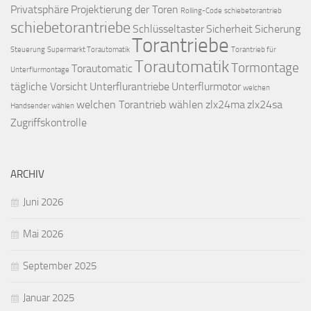
Privatsphäre
Projektierung der Toren
Rolling-Code
schiebetorantrieb
schiebetorantriebe
Schlüsseltaster
Sicherheit
Sicherung
Torantriebe
Steuerung
Supermarkt Torautomatik
Torantrieb für
Torautomatik
Tormontage
Torautomatic
Unterflurmontage
tägliche Vorsicht
Unterflurantriebe
Unterflurmotor
welchen
welchen Torantrieb wählen
zlx24ma
zlx24sa
Handsender wählen
Zugriffskontrolle
ARCHIV
Juni 2026
Mai 2026
September 2025
Januar 2025